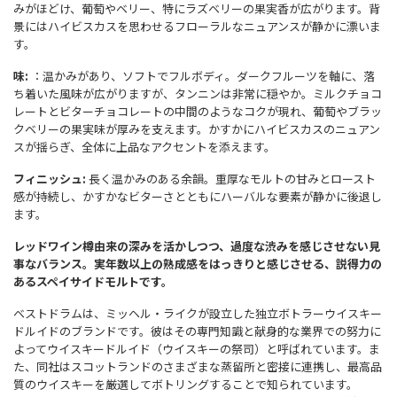
みがほどけ、葡萄やベリー、特にラズベリーの果実香が広がります。背
景にはハイビスカスを思わせるフローラルなニュアンスが静かに漂いま
す。
味:
：温かみがあり、ソフトでフルボディ。ダークフルーツを軸に、落
ち着いた風味が広がりますが、タンニンは非常に穏やか。ミルクチョコ
レートとビターチョコレートの中間のようなコクが現れ、葡萄やブラッ
クベリーの果実味が厚みを支えます。かすかにハイビスカスのニュアン
スが揺らぎ、全体に上品なアクセントを添えます。
フィニッシュ:
長く温かみのある余韻。重厚なモルトの甘みとロースト
感が持続し、かすかなビターさとともにハーバルな要素が静かに後退し
ます。
レッドワイン樽由来の深みを活かしつつ、過度な渋みを感じさせない見
事なバランス。実年数以上の熟成感をはっきりと感じさせる、説得力の
あるスペイサイドモルトです。
ベストドラムは、ミッヘル・ライクが設立した独立ボトラーウイスキー
ドルイドのブランドです。彼はその専門知識と献身的な業界での努力に
よってウイスキードルイド（ウイスキーの祭司）と呼ばれています。ま
た、同社はスコットランドのさまざまな蒸留所と密接に連携し、最高品
質のウイスキーを厳選してボトリングすることで知られています。