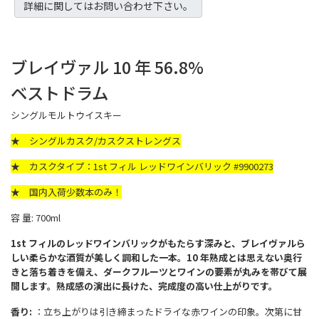
詳細に関してはお問い合わせ下さい。
ブレイヴァル 10 年 56.8%
ベストドラム
シングルモルトウイスキー
★ シングルカスク/カスクストレングス
★ カスクタイプ：1st フィル レッドワインバリック #9900273
★ 国内入荷少数本のみ！
容 量: 700ml
1st フィルのレッドワインバリックがもたらす深みと、ブレイヴァルら
しい柔らかな酒質が美しく調和した一本。10 年熟成とは思えない奥行
きと落ち着きを備え、ダークフルーツとワインの要素が丸みを帯びて展
開します。熟成感の演出に長けた、完成度の高い仕上がりです。
香り:
：立ち上がりは引き締まったドライな赤ワインの印象。次第に甘