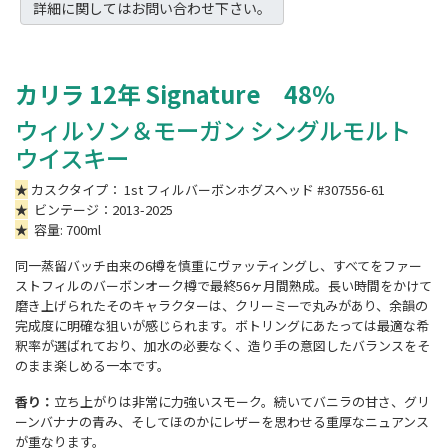
詳細に関してはお問い合わせ下さい。
カリラ
12
年 Signature
48
％
ウィルソン＆モーガン シングルモルト
ウイスキー
★
カスクタイプ： 1st フィルバーボンホグスヘッド #307556-61
★
ビンテージ：2013-2025
★
容量: 700ml
同一蒸留バッチ由来の6樽を慎重にヴァッティングし、すべてをファー
ストフィルのバーボンオーク樽で最終56ヶ月間熟成。長い時間をかけて
磨き上げられたそのキャラクターは、クリーミーで丸みがあり、余韻の
完成度に明確な狙いが感じられます。ボトリングにあたっては最適な希
釈率が選ばれており、加水の必要なく、造り手の意図したバランスをそ
のまま楽しめる一本です。
香り：
立ち上がりは非常に力強いスモーク。続いてバニラの甘さ、グリ
ーンバナナの青み、そしてほのかにレザーを思わせる重厚なニュアンス
が重なります。