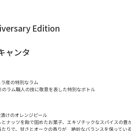
versary Edition
デキャンタ
ズエラ産の特別なラム
南米のラム職人の技に敬意を表した特別なボトル
糖漬けのオレンジピール
ルとナッツを飴で固めたお菓子、エキゾチックなスパイスの豊
当たりで、甘さとオークの香りが 絶妙なバランスを保ってい