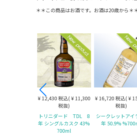
＊＊この商品はお酒です。お酒は20歳から＊
 税込( ¥ 6,200税
¥ 12,430 税込( ¥ 11,300
¥ 16,720 税込( ¥ 15
抜)
税抜)
税抜)
ション ドミニ
トリニダード TDL 8
シークレットアイラ 
8年 40.9％
年 シングルカスク 43%
年 50.9% %700
700ml
700ml