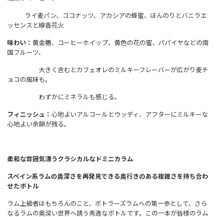
ライ麦パン、ココナッツ、アカシアの蜂蜜、ほんのりとバニラエ
ッセンスと線香花火
味
わい
：
黄金糖、コーヒーホイップ、黄色の花の蜜、パパイヤなどの南
国フルーツ、
大きく含むとカフェオレのミルキーフレーバーが広がり麦チ
ョコの風味も。
わずかにミネラルも感じる。
フィニッシュ
：
心地よいアルコールとウッディ、アフターにミルキーな
心地よい余韻が残る。
柔和な雰囲気漂うクラシカルなドミニカラム
スペイン系ラムの奥深さを再発見できる奥行きのある複雑さを持ち合わ
せたボトル
ラム上級者はもちろんのこと、ボトラーズラムへの第一歩として、さら
なるラムの奥深い世界へ誘う秀逸なボトルです。この一本が皆様のラム