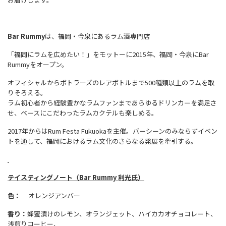
Bar Rummy
は、福岡・今泉にあるラム酒専門店
「福岡にラムを広めたい！」をモットーに2015年、福岡・今泉にBar
Rummyをオープン。
オフィシャルからボトラーズのレアボトルまで500種類以上のラムを取
りそろえる。
ラム初心者から経験豊かなラムファンまであらゆるドリンカーを満足さ
せ、ベースにこだわったラムカクテルも楽しめる。
2017年からはRum Festa Fukuokaを主催。バーシーンのみならずイベン
トを通して、福岡におけるラム文化のさらなる発展を牽引する。
テイスティングノート
（
Bar Rummy
利光氏）
色
：
オレンジアンバー
香り
：
蜂蜜漬けのレモン、オランジェット、ハイカカオチョコレート、
浅煎りコーヒー、