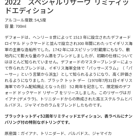
2022 スペシャルリザーヴ リミティッ
ドエディション
アルコール度数: 54,5度
容 量: 700ml
デフォードは、ヘンリー 8 世によって 1513 年に設立されたデフォード
ロイヤル ドックヤードと並んで設立され300 年間にわたってイギリス海
軍の主要な造船所でした。1742 年にはスピリッツ貯蔵庫にもなり、敷
地内にて膨大な量のラム酒をブレンドしましたが、初期の仕様について
はほとんど知られていません。デフォードのマスターブレンダーによっ
て作られたブレンドは、イギリス海軍全体で「パッサーズラム」（「パ
ーサー」という言葉から派生）として知られるようになり、高く評価さ
れるようになりました. ブラック トット デー（1970年7月31日イギリス
海軍でのラム配給廃止となった日） 52 周年を記念して、限定版のデフ
ォード ドックヤード リザーブ をリリースしました。このリザーヴはガ
イアナ (デメララ)、トリニダードからの熟成された高エステルラムとバ
ルバドス、ジャマイカのラムをブレンドしたものです。
ブラックトットディ52周年リミティッドエディション、表ラベルにナン
バリング付の特別なボトリングです。
原産国：ガイアナ、トリニダード、バルバドス、ジャマイカ