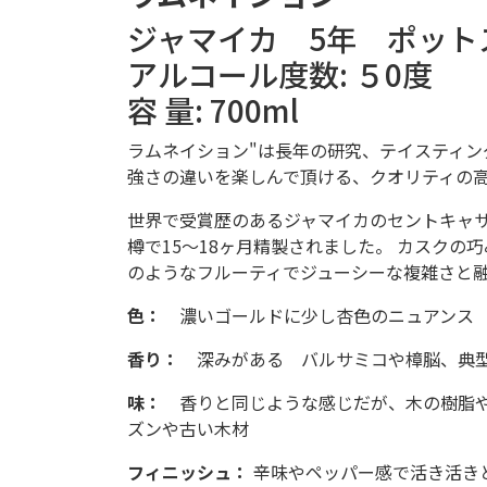
ジャマイカ 5年 ポット
アルコール度数: ５0度
容 量: 700ml
ラムネイション"は長年の研究、テイスティン
強さの違いを楽しんで頂ける、クオリティの
世界で受賞歴のあるジャマイカのセントキャ
樽で15〜18ヶ月精製されました。 カスク
のようなフルーティでジューシーな複雑さと
色：
濃いゴールドに少し杏色のニュアンス
香り：
深みがある バルサミコや樟脳、典
味：
香りと同じような感じだが、木の樹脂
ズンや古い木材
フィニッシュ：
辛味やペッパー感で活き活き