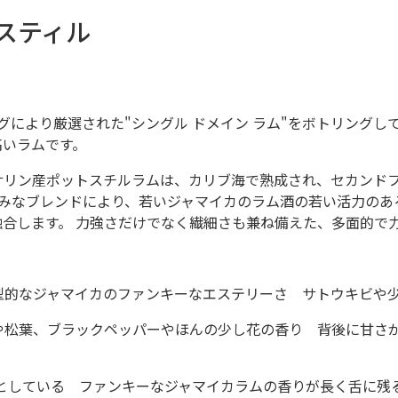
スティル
グにより厳選された"シングル ドメイン ラム"をボトリング
高いラムです。
サリン産ポットスチルラムは、カリブ海で熟成され、セカンド
の巧みなブレンドにより、若いジャマイカのラム酒の若い活力の
融合します。 力強さだけでなく繊細さも兼ね備えた、多面的で
型的なジャマイカのファンキーなエステリーさ サトウキビや
や松葉、ブラックペッパーやほんの少し花の香り 背後に甘さ
としている ファンキーなジャマイカラムの香りが長く舌に残