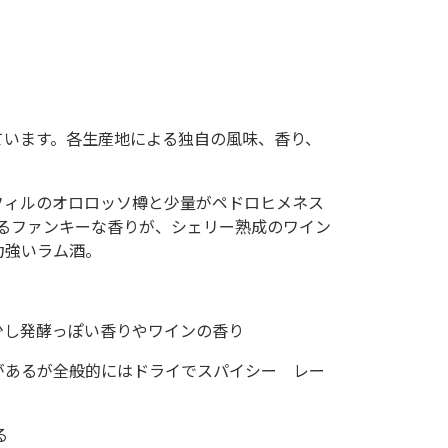
しています。各生産地による独自の風味、香り、
フィルのオロロッソ樽と少量がペドロヒメネス
あるファンキーな香りが、シェリー熟成のワイン
力強いラム酒。
少し発酵っぽい香りやワインの香り
があるが全般的にはドライでスパイシー レー
る